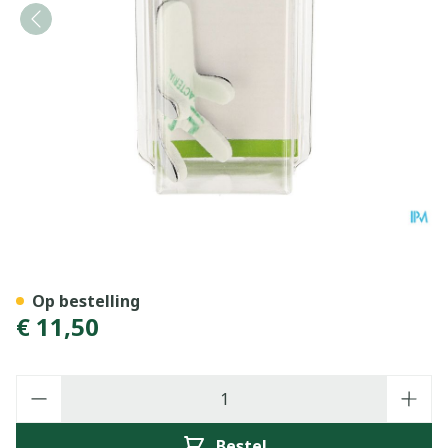
Bota Digifix Frogsplint Smal
Op bestelling
€ 11,50
Aantal
Bestel