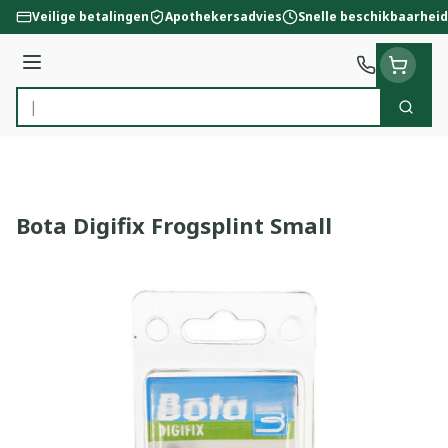
Ga naar de inhoud
Veilige betalingen
Apothekersadvies
Snelle beschikbaarheid
Menu
Zoek
Product, merk, categorie...
Bota Digifix Frogsplint Small