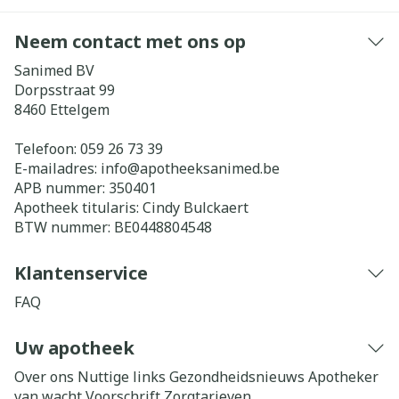
Neem contact met ons op
Sanimed BV
Dorpsstraat 99
8460
Ettelgem
Telefoon:
059 26 73 39
E-mailadres:
info@
apotheeksanimed.be
APB nummer:
350401
Apotheek titularis:
Cindy Bulckaert
BTW nummer:
BE0448804548
Klantenservice
FAQ
Uw apotheek
Over ons
Nuttige links
Gezondheidsnieuws
Apotheker
van wacht
Voorschrift
Zorgtarieven