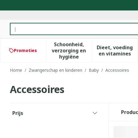
Ga naar de inhoud
Product, merk, categorie...
Schoonheid,
Dieet, voeding
verzorging en
Promoties
Toon submenu voor Schoonhe
Toon subm
en vitamines
hygiëne
Home
/
Zwangerschap en kinderen
/
Baby
/
Accessoires
Accessoires
Doorgaan naar productlijst
Produ
Prijs
filter