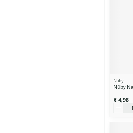
Nuby
Nûby Na
€ 4,98
Aantal