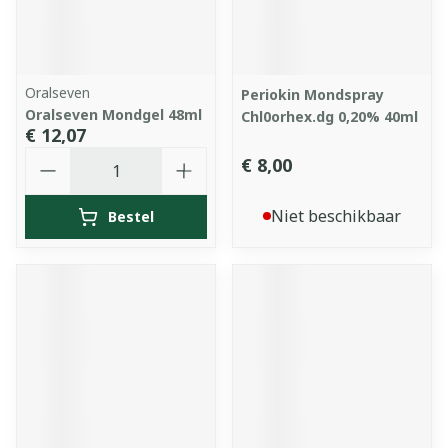
Oralseven
Periokin Mondspray
Oralseven Mondgel 48ml
Chl0orhex.dg 0,20% 40ml
€ 12,07
Aantal
€ 8,00
Niet beschikbaar
Bestel