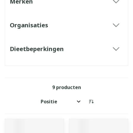
Merken
filter
Organisaties
filter
Dieetbeperkingen
filter
9
producten
Sorteer op: