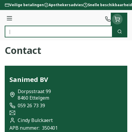
Ga naar de inhoud
Veilige betalingen
Apothekersadvies
Snelle beschikbaarheid
Menu
Zoek
Product, merk, categorie...
Contact
Sanimed BV
address
Dorpsstraat 99
8460
Ettelgem
059 26 73 39
Telefoon
E-mailadres
Cindy Bulckaert
Apotheek titularis
APB nummer:
350401
APB nummer