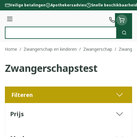
Ga naar de inhoud
Veilige betalingen
Apothekersadvies
Snelle beschikbaarheid
Menu
Zoek
Product, merk, categorie...
Home
/
Zwangerschap en kinderen
/
Zwangerschap
/
Zwanger
Zwangerschapstest
Filteren
Doorgaan naar productlijst
Prijs
filter