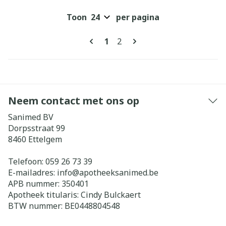
Toon
per pagina
Pagina's
U lees momenteel pagina
Pagina
1
2
Neem contact met ons op
Sanimed BV
Dorpsstraat 99
8460
Ettelgem
Telefoon:
059 26 73 39
E-mailadres:
info@
apotheeksanimed.be
APB nummer:
350401
Apotheek titularis:
Cindy Bulckaert
BTW nummer:
BE0448804548