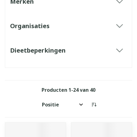
Merken
filter
Organisaties
filter
Dieetbeperkingen
filter
Producten
1
-
24
van
40
Sorteer op: