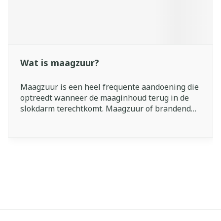
Wat is maagzuur?
Maagzuur is een heel frequente aandoening die
optreedt wanneer de maaginhoud terug in de
slokdarm terechtkomt. Maagzuur of brandend
maagzuur wordt ook wel reflux genoemd, maar
eigenlijk is deze term enkel van toepassing als
de zure maaginhoud terugvloeit.