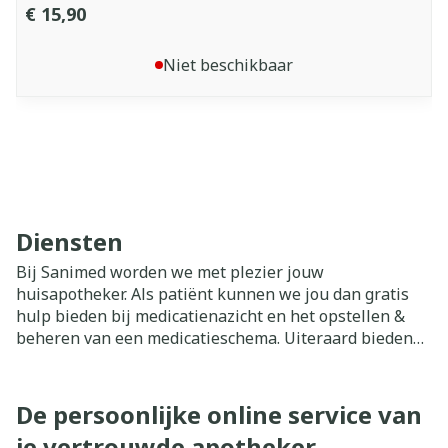
€ 15,90
Niet beschikbaar
Diensten
Bij Sanimed worden we met plezier jouw
huisapotheker. Als patiënt kunnen we jou dan gratis
hulp bieden bij medicatienazicht en het opstellen &
beheren van een medicatieschema. Uiteraard bieden
we standaard persoonlijk advies. We nemen onze tijd
om naar jou te luisteren en werken indien nodig ook
samen met je arts of andere zorgverleners.
De persoonlijke online service van
je vertrouwde apotheker