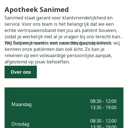
Apotheek Sanimed
Sanimed staat garant voor klantvriendelijkheid en
service. Voor ons team is het belangrijk dat we een
echte vertrouwensband met jou als patiënt bouwen,
zodat je werkelijk met al je vragen bij ons terecht kan.
Wij helpen je verder met onze diepgaande kennis.
Het Sanimed team is een rasechte dorpsapotheek: wij
kennen onze patiënten dan ook écht. Zo kan je
rekenen op een volwaardige persoonlijke aanpak,
afgestemd op jouw behoeften.
Over ons
08:30 - 12:00
Maandag
13:30 - 19:00
08:30 - 12:00
Dinsdag
13:30 - 19:00