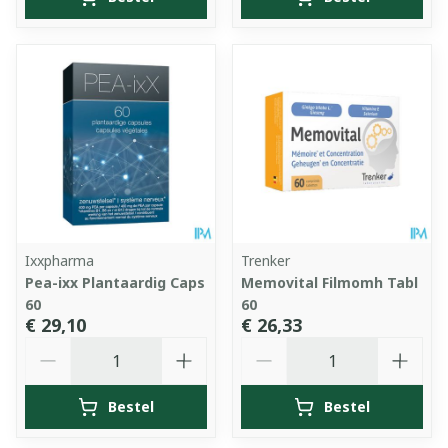
Ixxpharma
Trenker
Pea-ixx Plantaardig Caps
Memovital Filmomh Tabl
60
60
€ 29,10
€ 26,33
Aantal
Aantal
Bestel
Bestel