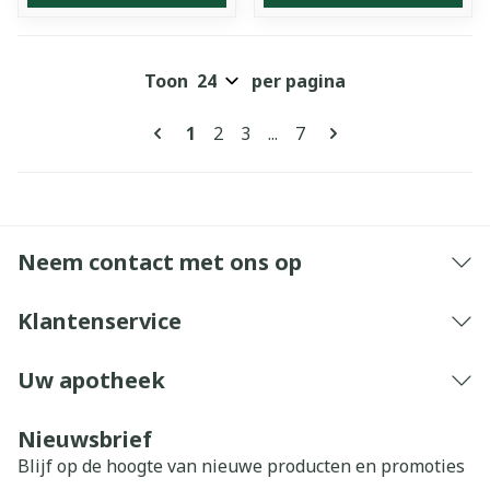
Toon
per pagina
Pagina's
U lees momenteel pagina
Pagina
Pagina
Pagina
1
2
3
...
7
Neem contact met ons op
Klantenservice
Uw apotheek
Nieuwsbrief
Blijf op de hoogte van nieuwe producten en promoties