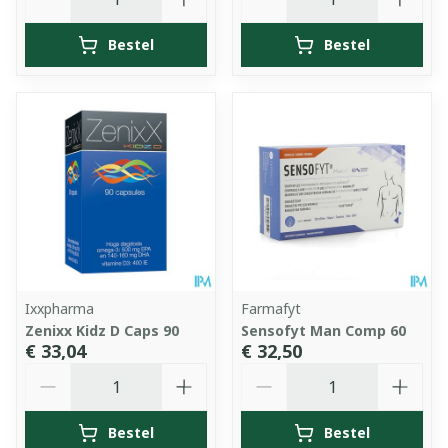
Bestel
Bestel
Ixxpharma
Farmafyt
Zenixx Kidz D Caps 90
Sensofyt Man Comp 60
€ 33,04
€ 32,50
Aantal
Aantal
Bestel
Bestel