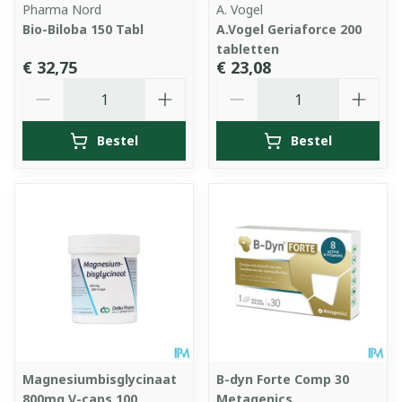
Pharma Nord
A. Vogel
Bio-Biloba 150 Tabl
A.Vogel Geriaforce 200
tabletten
€ 32,75
€ 23,08
Aantal
Aantal
Bestel
Bestel
Magnesiumbisglycinaat
B-dyn Forte Comp 30
800mg V-caps 100
Metagenics