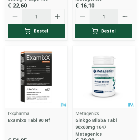
€ 22,60
€ 16,10
Aantal
Aantal
Bestel
Bestel
Ixxpharma
Metagenics
Examixx Tabl 90 Nf
Ginkgo Biloba Tabl
90x60mg 1647
Metagenics