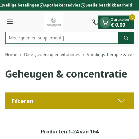
Dia 1 van 1
Ga naar de inhoud
Veilige betalingen
Apothekersadvies
Snelle beschikbaarheid
0
0 artikelen
Menu
€ 0,00
Medi
Zoek
Product, merk, categorie...
Home
/
Dieet, voeding en vitamines
/
Voedingstherapie & welzi
Geheugen & concentratie
Filteren
Producten
1
-
24
van
164