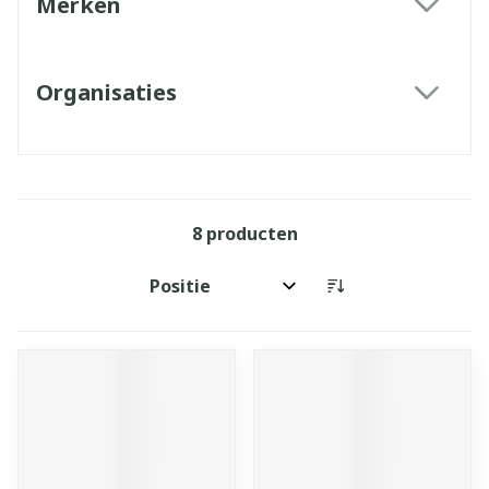
Merken
filter
Organisaties
filter
8
producten
Sorteer op: