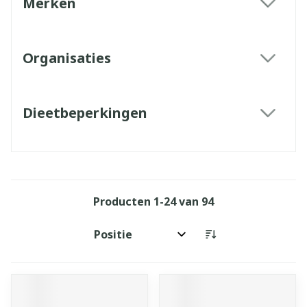
Merken
filter
Organisaties
filter
Dieetbeperkingen
filter
Producten
1
-
24
van
94
Sorteer op: