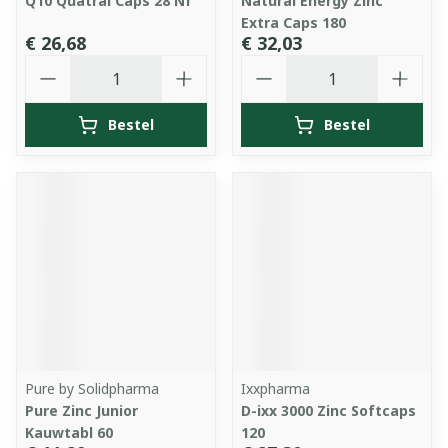
Q10 Quatral Caps 28 Nf
Natural Energy Zinc
Extra Caps 180
€ 26,68
€ 32,03
Aantal
Aantal
Bestel
Bestel
Pure by Solidpharma
Ixxpharma
Pure Zinc Junior
D-ixx 3000 Zinc Softcaps
Kauwtabl 60
120