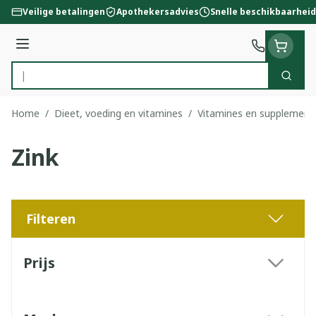
Ga naar de inhoud
Veilige betalingen
Apothekersadvies
Snelle beschikbaarheid
Menu
Zoek
Product, merk, categorie...
Home
/
Dieet, voeding en vitamines
/
Vitamines en supplement
Zink
Filteren
Doorgaan naar productlijst
Prijs
filter