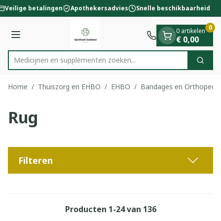
Dia 1 van 1
Ga naar de inhoud
Veilige betalingen
Apothekersadvies
Snelle beschikbaarheid
0
0 artikelen
Menu
€ 0,00
Medicijnen en su
Zoek
Product, merk, categorie...
Home
/
Thuiszorg en EHBO
/
EHBO
/
Bandages en Orthopedie
Rug
Filteren
Producten
1
-
24
van
136