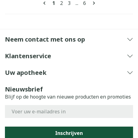
Pagina's
U lees momenteel pagina
Pagina
Pagina
Pagina
1
2
3
...
6
Neem contact met ons op
Klantenservice
Uw apotheek
Nieuwsbrief
Blijf op de hoogte van nieuwe producten en promoties
E-mail adres
Inschrijven