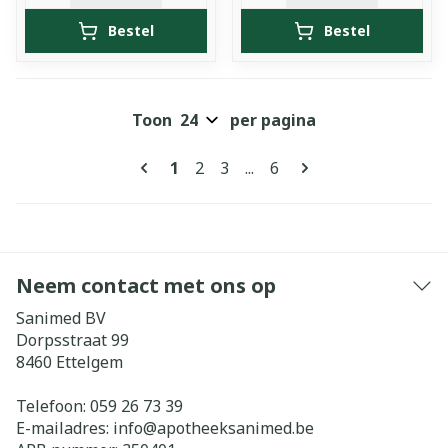
Bestel
Bestel
Toon
per pagina
Pagina's
U lees momenteel pagina
Pagina
Pagina
Pagina
1
2
3
...
6
Neem contact met ons op
Sanimed BV
Dorpsstraat 99
8460
Ettelgem
Telefoon:
059 26 73 39
E-mailadres:
info@
apotheeksanimed.be