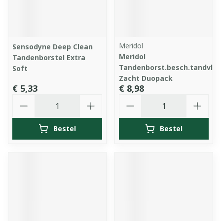
Meridol
Sensodyne Deep Clean
Meridol
Tandenborstel Extra
Tandenborst.besch.tandvle
Soft
Zacht Duopack
€ 5,33
€ 8,98
Aantal
Aantal
Bestel
Bestel