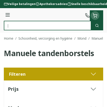
Ga naar de inhoud
Veilige betalingen
Apothekersadvies
Snelle beschikbaarheid
Menu
Zoek
Product, merk, categorie...
Home
/
Schoonheid, verzorging en hygiëne
/
Mond
/
Manuele 
Manuele tandenborstels
Filteren
Doorgaan naar productlijst
Prijs
filter