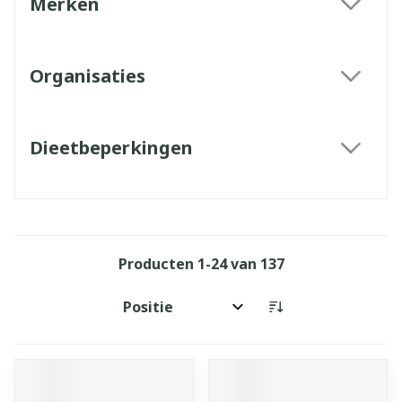
Merken
filter
Organisaties
filter
Dieetbeperkingen
filter
Producten
1
-
24
van
137
Sorteer op: