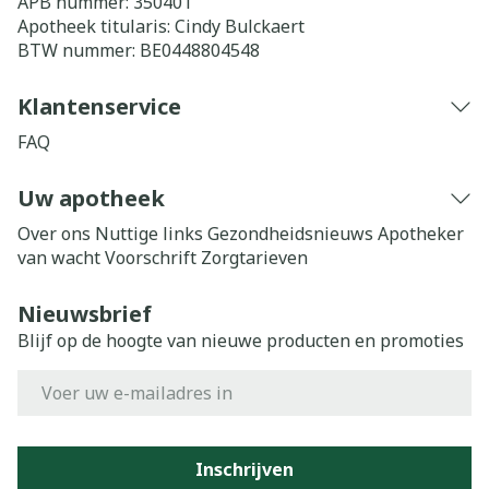
APB nummer:
350401
Apotheek titularis:
Cindy Bulckaert
BTW nummer:
BE0448804548
Klantenservice
FAQ
Uw apotheek
Over ons
Nuttige links
Gezondheidsnieuws
Apotheker
van wacht
Voorschrift
Zorgtarieven
Nieuwsbrief
Blijf op de hoogte van nieuwe producten en promoties
E-mail adres
Inschrijven