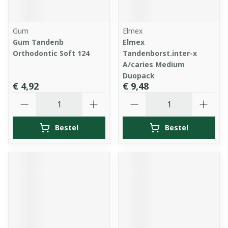
Gum
Elmex
Gum Tandenb
Elmex
Orthodontic Soft 124
Tandenborst.inter-x
A/caries Medium
Duopack
€ 4,92
€ 9,48
Aantal
Aantal
Bestel
Bestel