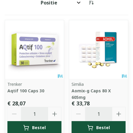
Sorteer op:
Trenker
Similia
Aqtif 100 Caps 30
Aomix-g Caps 80 X
605mg
€ 28,07
€ 33,78
Aantal
Aantal
Bestel
Bestel