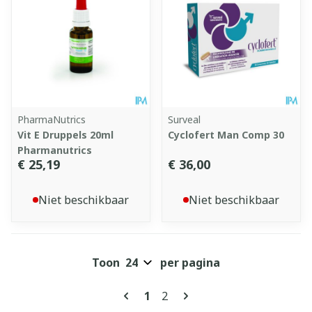
PharmaNutrics
Surveal
Vit E Druppels 20ml
Cyclofert Man Comp 30
Pharmanutrics
€ 25,19
€ 36,00
Niet beschikbaar
Niet beschikbaar
Toon
per pagina
Pagina's
U lees momenteel pagina
Pagina
1
2