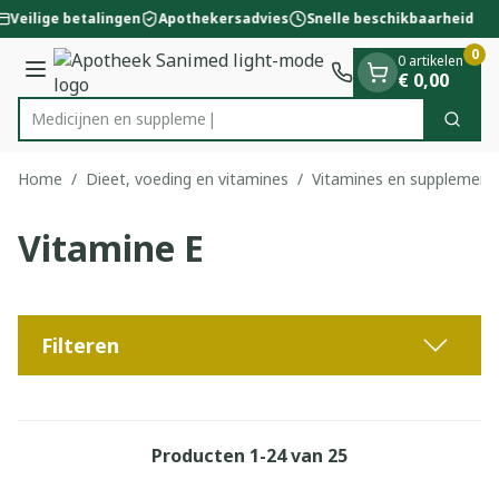
Dia 1 van 1
Ga naar de inhoud
Veilige betalingen
Apothekersadvies
Snelle beschikbaarheid
0
0 artikelen
Menu
€ 0,00
Med
Zoek
Product, merk, categorie...
Home
/
Dieet, voeding en vitamines
/
Vitamines en supplement
Vitamine E
Filteren
Producten
1
-
24
van
25