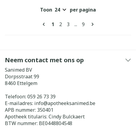
Toon
per pagina
Pagina's
U lees momenteel pagina
Pagina
Pagina
Pagina
1
2
3
...
9
Neem contact met ons op
Sanimed BV
Dorpsstraat 99
8460
Ettelgem
Telefoon:
059 26 73 39
E-mailadres:
info@
apotheeksanimed.be
APB nummer:
350401
Apotheek titularis:
Cindy Bulckaert
BTW nummer:
BE0448804548