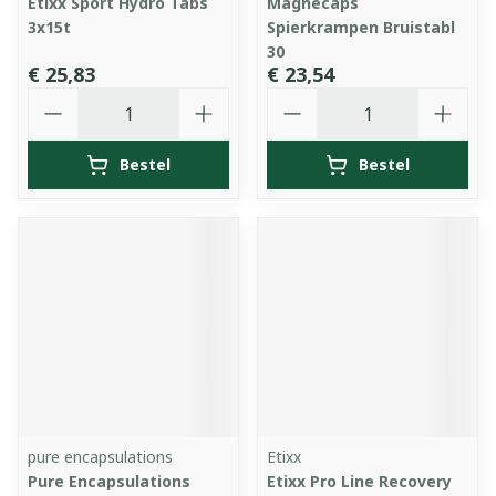
Etixx Sport Hydro Tabs
Magnecaps
3x15t
Spierkrampen Bruistabl
30
€ 25,83
€ 23,54
Aantal
Aantal
Bestel
Bestel
pure encapsulations
Etixx
Pure Encapsulations
Etixx Pro Line Recovery