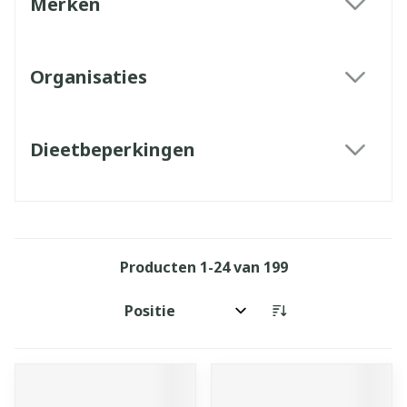
Merken
filter
Organisaties
filter
Dieetbeperkingen
filter
Producten
1
-
24
van
199
Sorteer op: