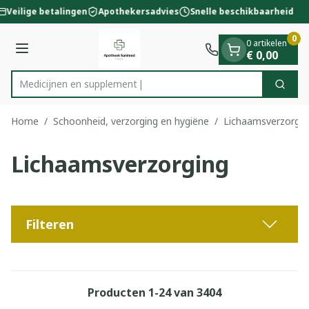
Dia 1 van 1
Ga naar de inhoud
Veilige betalingen
Apothekersadvies
Snelle beschikbaarheid
0
0 artikelen
Menu
€ 0,00
Medici
Zoek
Product, merk, categorie...
Home
/
Schoonheid, verzorging en hygiëne
/
Lichaamsverzorgin
Lichaamsverzorging
Filteren
Producten
1
-
24
van
3404