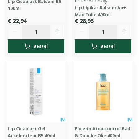
La Roche Posay
Lrp Cicaplast Balsem B5
Lrp Lipikar Balsem Ap+
100ml
Max Tube 400ml
€ 22,94
€ 28,95
Aantal
Aantal
Bestel
Bestel
Lrp Cicaplast Gel
Eucerin Atopicontrol Bad
Accelerateur B5 40ml
& Douche Olie 400ml