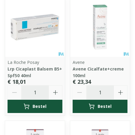
La Roche Posay
Avene
Lrp Cicaplast Balsem B5+
Avene Cicalfate+creme
Spf50 40ml
100ml
€ 18,01
€ 23,34
Aantal
Aantal
Bestel
Bestel