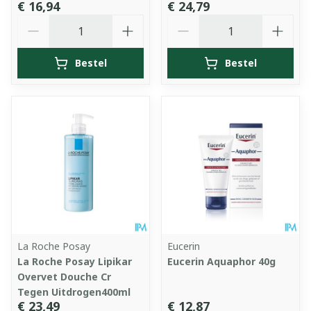
€ 16,94
€ 24,79
Aantal
Aantal
Bestel
Bestel
La Roche Posay
Eucerin
La Roche Posay Lipikar
Eucerin Aquaphor 40g
Overvet Douche Cr
Tegen Uitdrogen400ml
€ 23,49
€ 12,87