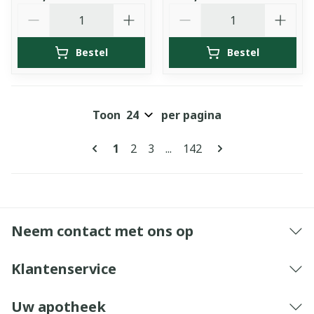
Aantal
Aantal
Bestel
Bestel
Toon
per pagina
Pagina's
U lees momenteel pagina
Pagina
Pagina
Pagina
1
2
3
...
142
Neem contact met ons op
Klantenservice
Uw apotheek