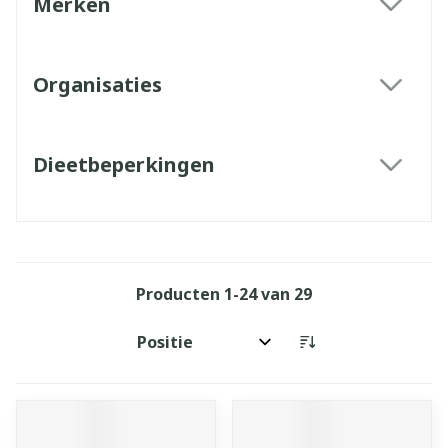
Merken
filter
Organisaties
filter
Dieetbeperkingen
filter
Producten
1
-
24
van
29
Sorteer op: