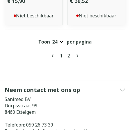
€ 15,90
€ 30,52
Niet beschikbaar
Niet beschikbaar
Toon
per pagina
Pagina's
U lees momenteel pagina
Pagina
1
2
Neem contact met ons op
Sanimed BV
Dorpsstraat 99
8460
Ettelgem
Telefoon:
059 26 73 39