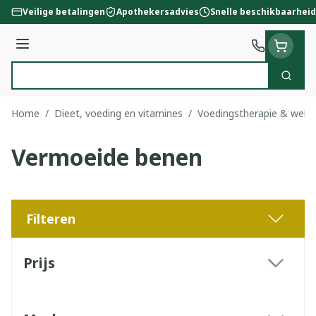
Ga naar de inhoud
Veilige betalingen
Apothekersadvies
Snelle beschikbaarheid
Menu
Zoek
Product, merk, categorie...
Home
/
Dieet, voeding en vitamines
/
Voedingstherapie & welzi
Vermoeide benen
Filteren
Doorgaan naar productlijst
Prijs
filter