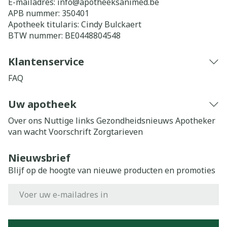
E-mailadres:
info@
apotheeksanimed.be
APB nummer:
350401
Apotheek titularis:
Cindy Bulckaert
BTW nummer:
BE0448804548
Klantenservice
FAQ
Uw apotheek
Over ons
Nuttige links
Gezondheidsnieuws
Apotheker
van wacht
Voorschrift
Zorgtarieven
Nieuwsbrief
Blijf op de hoogte van nieuwe producten en promoties
E-mail adres