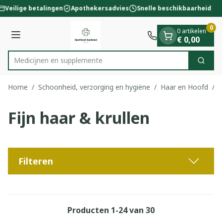
Dia 1 van 1
Ga naar de inhoud
Veilige betalingen
Apothekersadvies
Snelle beschikbaarheid
0
0 artikelen
Menu
€ 0,00
Medicij
Zoek
Product, merk, categorie...
Home
/
Schoonheid, verzorging en hygiëne
/
Haar en Hoofd
/
F
Fijn haar & krullen
Filteren
Producten
1
-
24
van
30