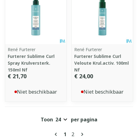
René Furterer
René Furterer
Furterer Sublime Curl
Furterer Sublime Curl
Spray Krulversterk.
Veloute Krul.activ. 100ml
150ml Nf
Nf
€ 21,70
€ 24,00
Niet beschikbaar
Niet beschikbaar
Toon
per pagina
Pagina's
U lees momenteel pagina
Pagina
1
2