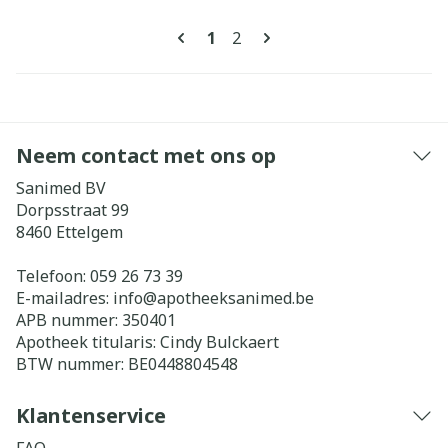
Pagina's
U lees momenteel pagina
Pagina
1
2
Neem contact met ons op
Sanimed BV
Dorpsstraat 99
8460
Ettelgem
Telefoon:
059 26 73 39
E-mailadres:
info@
apotheeksanimed.be
APB nummer:
350401
Apotheek titularis:
Cindy Bulckaert
BTW nummer:
BE0448804548
Klantenservice