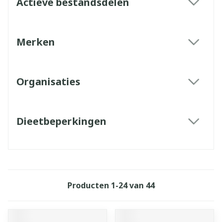
Actieve bestandsdelen
filter
Merken
filter
Organisaties
filter
Dieetbeperkingen
filter
Producten
1
-
24
van
44