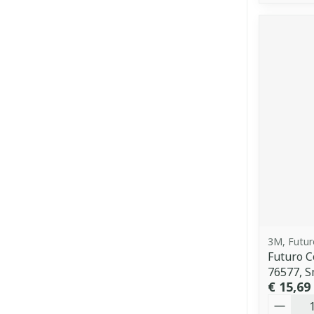
3M, Futur
Futuro C
76577, S
€ 15,69
Aantal