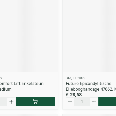
o
3M, Futuro
omfort Lift Enkelsteun
Futuro Epicondylitische
edium
Elleboogbandage 47862,
€ 28,68
Aantal