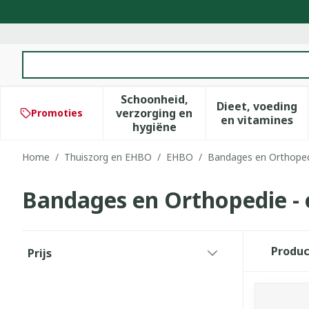
Ga naar de inhoud
Product, merk, categorie...
Schoonheid,
Dieet, voeding
verzorging en
Promoties
Toon submenu voor Schoonhe
Toon subm
en vitamines
hygiëne
Home
/
Thuiszorg en EHBO
/
EHBO
/
Bandages en Orthoped
Bandages en Orthopedie -
Doorgaan naar productlijst
Produ
Prijs
filter