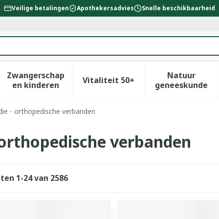
Veilige betalingen
Apothekersadvies
Snelle beschikbaarheid
Zwangerschap
Natuur
Vitaliteit 50+
id, verzorging en hygiëne categorie
enu voor Dieet, voeding en vitamines categorie
Toon submenu voor Zwangerschap en kinderen
Toon submenu voor Vitalitei
Toon sub
en kinderen
geneeskunde
ie - orthopedische verbanden
 orthopedische verbanden
cten
1
-
24
van
2586