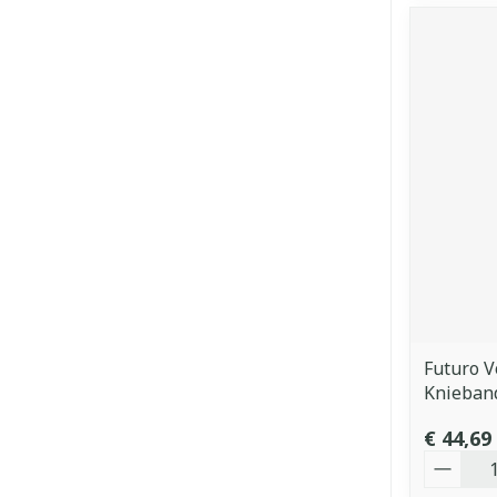
Futuro V
Knieban
€ 44,69
Aantal