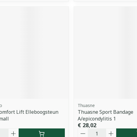
o
Thuasne
omfort Lift Elleboogsteun
Thuasne Sport Bandage
mall
A/epicondylitis 1
€ 28,02
Aantal