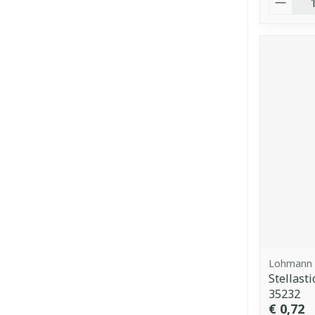
Lohmann 
Stellast
35232
€ 0,72