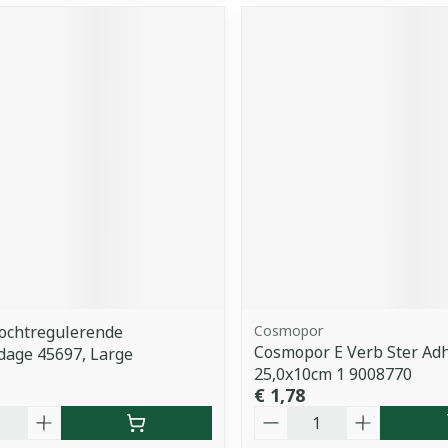
ochtregulerende
Cosmopor
Cosmopor E Verb Ster Ad
dage 45697, Large
25,0x10cm 1 9008770
€ 1,78
Aantal