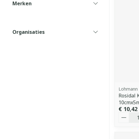
Merken
filter
Organisaties
filter
Lohmann 
Rosidal 
10cmx5m
€ 10,42
Aantal