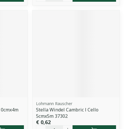
Lohmann Rauscher
 10cmx4m
Stella Windel Cambric l Cello
5cmx5m 37302
€ 0,62
Aantal