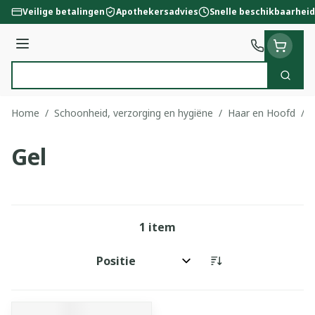
Ga naar de inhoud
Veilige betalingen
Apothekersadvies
Snelle beschikbaarheid
Menu
Zoek
Product, merk, categorie...
Home
/
Schoonheid, verzorging en hygiëne
/
Haar en Hoofd
/
G
Gel
1
item
Sorteer op: