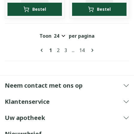
Bestel
Bestel
Toon
per pagina
Pagina's
U lees momenteel pagina
Pagina
Pagina
Pagina
1
2
3
...
14
Neem contact met ons op
Klantenservice
Uw apotheek
Nieuwsbrief