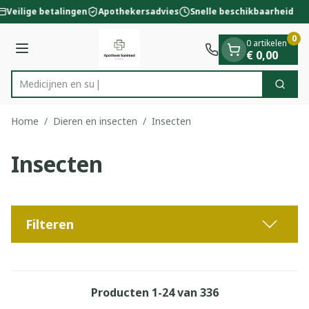
Dia 1 van 1
Ga naar de inhoud
Veilige betalingen
Apothekersadvies
Snelle beschikbaarheid
0
0 artikelen
Menu
€ 0,00
Zoek
Product, merk, categorie...
Home
/
Dieren en insecten
/
Insecten
Insecten
Filteren
Producten
1
-
24
van
336