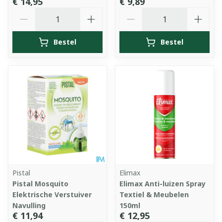
€ 14,95
€ 9,89
Aantal
Aantal
Bestel
Bestel
Pistal
Elimax
Pistal Mosquito
Elimax Anti-luizen Spray
Elektrische Verstuiver
Textiel & Meubelen
Navulling
150ml
€ 11,94
€ 12,95