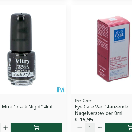
Eye Care
 Mini "black Night" 4ml
Eye Care Vao Glanzende
Nagelversteviger 8ml
€ 19,95
Aantal