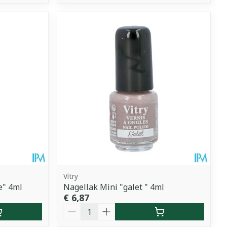
Vitry
e" 4ml
Nagellak Mini "galet " 4ml
€ 6,87
Aantal