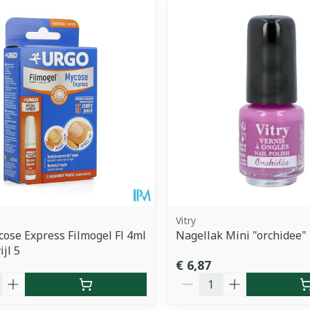
imale en maximale prijswaarden aan te passen.
Vitry
ose Express Filmogel Fl 4ml
Nagellak Mini "orchidee"
jl 5
€ 6,87
Aantal