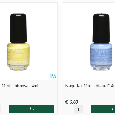
k Mini "mimosa" 4ml
Nagellak Mini "bleuet" 4
€ 6,87
Aantal