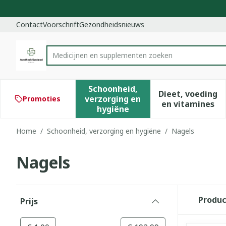
Ga naar de inhoud
Dia 1 van 1
Contact
Voorschrift
Gezondheidsnieuws
Product, merk, categorie...
Schoonheid,
Dieet, voeding
verzorging en
Promoties
Toon submenu voor Schoonhe
Toon subm
en vitamines
hygiëne
Home
/
Schoonheid, verzorging en hygiëne
/
Nagels
Nagels
Doorgaan naar productlijst
Produ
Prijs
filter