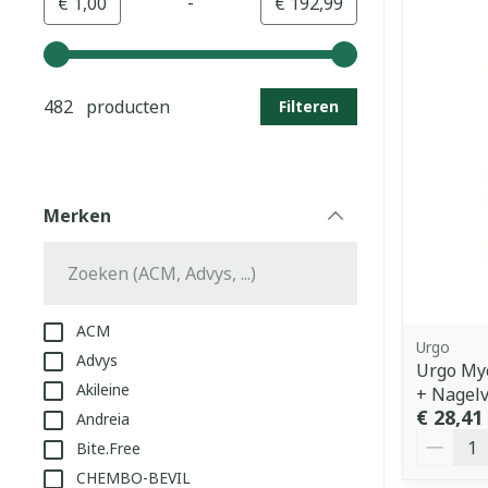
-
Minimumwaarde
Maximale waarde
€ 1,00
€ 192,99
Gebruik de pijltjestoetsen links en rechts om de min
482 producten
Filteren
Merken
filter
ACM
Urgo
Advys
Urgo Myc
Akileine
+ Nagelvi
€ 28,41
Andreia
Aantal
Bite.Free
CHEMBO-BEVIL