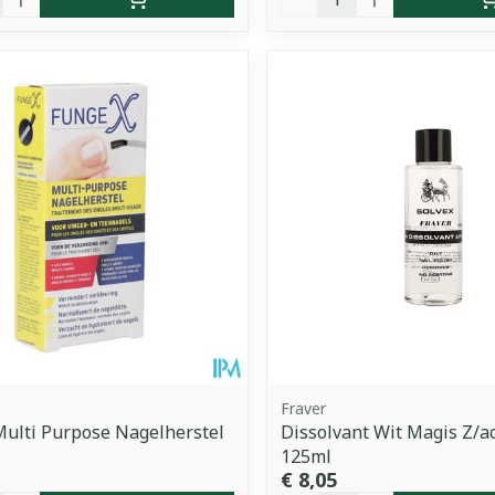
Fraver
ulti Purpose Nagelherstel
Dissolvant Wit Magis Z/a
125ml
€ 8,05