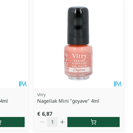
Vitry
 4ml
Nagellak Mini "goyave" 4ml
€ 6,87
Aantal