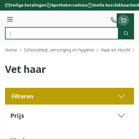
Ga naar de inhoud
Veilige betalingen
Apothekersadvies
Snelle beschikbaarheid
Menu
Zoek
Product, merk, categorie...
Home
/
Schoonheid, verzorging en hygiëne
/
Haar en Hoofd
/
V
Vet haar
Filteren
Doorgaan naar productlijst
Prijs
filter