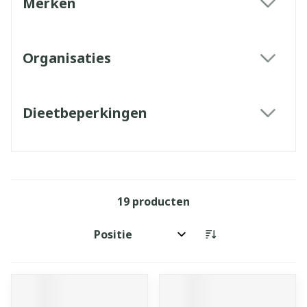
Merken
filter
Organisaties
filter
Dieetbeperkingen
filter
19
producten
Sorteer op: