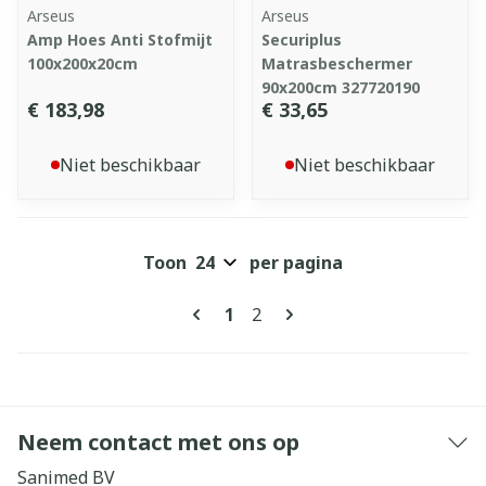
Arseus
Arseus
Amp Hoes Anti Stofmijt
Securiplus
100x200x20cm
Matrasbeschermer
90x200cm 327720190
€ 183,98
€ 33,65
Niet beschikbaar
Niet beschikbaar
Toon
per pagina
Pagina's
U lees momenteel pagina
Pagina
1
2
Neem contact met ons op
Sanimed BV