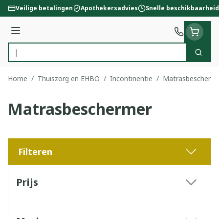
Ga naar de inhoud
Veilige betalingen
Apothekersadvies
Snelle beschikbaarheid
Menu
Zoek
Product, merk, categorie...
Home
/
Thuiszorg en EHBO
/
Incontinentie
/
Matrasbescherm
Matrasbeschermer
Filteren
Doorgaan naar productlijst
Prijs
filter