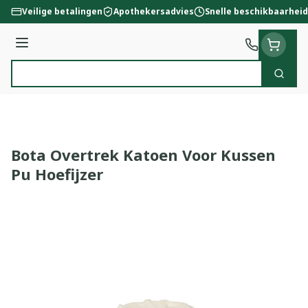
Ga naar de inhoud
Veilige betalingen
Apothekersadvies
Snelle beschikbaarheid
Menu
Zoek
Product, merk, categorie...
Bota Overtrek Katoen Voor Kussen
Pu Hoefijzer