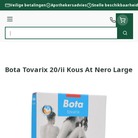
Ga naar de inhoud
Veilige betalingen
Apothekersadvies
Snelle beschikbaarheid
Menu
Zoek
Product, merk, categorie...
Bota Tovarix 20/ii Kous At Nero Large