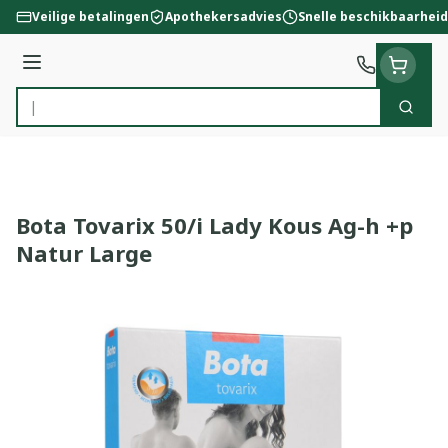
Ga naar de inhoud
Veilige betalingen
Apothekersadvies
Snelle beschikbaarheid
Menu
Zoek
Product, merk, categorie...
Bota Tovarix 50/i Lady Kous Ag-h +p
Natur Large