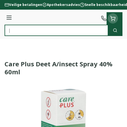
Ga naar de inhoud
Veilige betalingen
Apothekersadvies
Snelle beschikbaarheid
Menu
Zoek
Product, merk, categorie...
Care Plus Deet A/insect Spray 40%
60ml