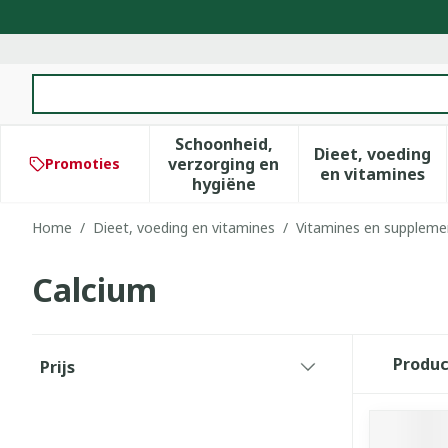
Ga naar de inhoud
Product, merk, categorie...
Schoonheid,
Dieet, voeding
verzorging en
Promoties
Toon submenu voor Schoonhe
Toon subm
en vitamines
hygiëne
Home
/
Dieet, voeding en vitamines
/
Vitamines en supplem
Calcium
Doorgaan naar productlijst
Produ
Prijs
filter