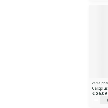
ceres ph
Calxplus
€ 26,09
Aantal