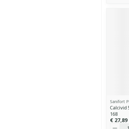
Sanifort 
Calcivi
168
€ 27,89
Aantal