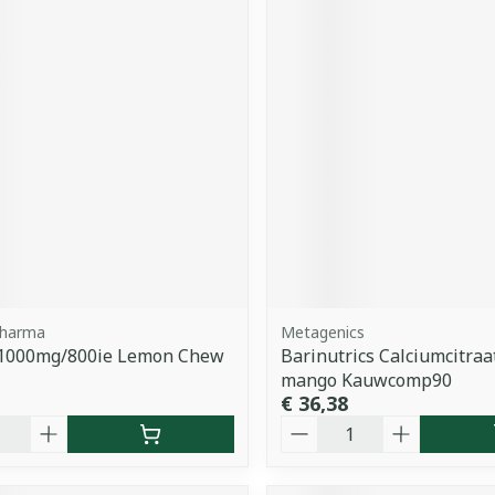
Pharma
Metagenics
d 1000mg/800ie Lemon Chew
Barinutrics Calciumcitraa
mango Kauwcomp90
€ 36,38
Aantal