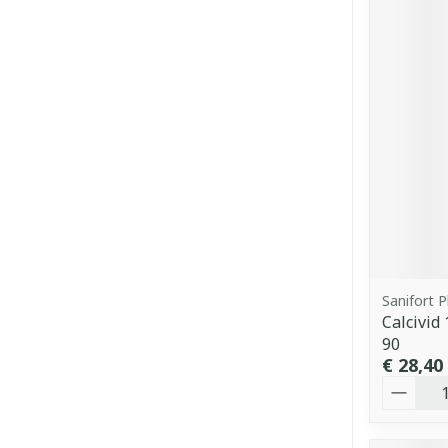
Sanifort 
Calcivi
90
€ 28,40
Aantal