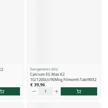
K2
Eurogenerics (EG)
Calcium EG Max K2
1G/1200Ui/90Mcg Filmomh.Tabl90X2
€ 39,96
Aantal