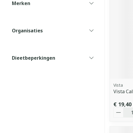
Merken
filter
Organisaties
filter
Dieetbeperkingen
filter
Vista
Vista Ca
€ 19,40
Aantal