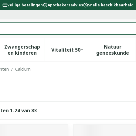
Veilige betalingen
Apothekersadvies
Snelle beschikbaarheid
Zwangerschap
Natuur
Vitaliteit 50+
id, verzorging en hygiëne categorie
enu voor Dieet, voeding en vitamines categorie
Toon submenu voor Zwangerschap en kinderen
Toon submenu voor Vitalitei
Toon sub
en kinderen
geneeskunde
enten
/
Calcium
cten
1
-
24
van
83