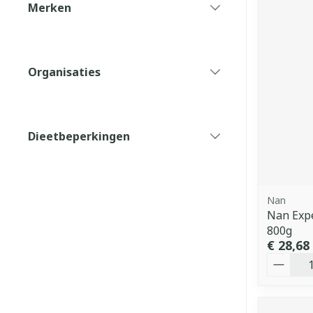
Merken
filter
Organisaties
filter
Dieetbeperkingen
filter
Nan
Nan Exp
800g
€ 28,68
Aantal