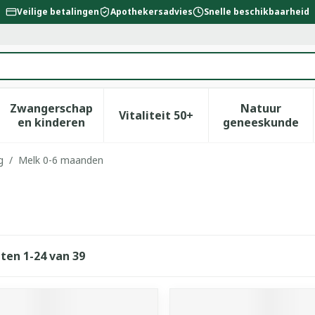
Veilige betalingen
Apothekersadvies
Snelle beschikbaarheid
Zwangerschap
Natuur
Vitaliteit 50+
id, verzorging en hygiëne categorie
enu voor Dieet, voeding en vitamines categorie
Toon submenu voor Zwangerschap en kinderen
Toon submenu voor Vitalitei
Toon sub
en kinderen
geneeskunde
g
/
Melk 0-6 maanden
cten
1
-
24
van
39