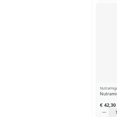
Nutramig
Nutrami
€ 42,30
Aantal