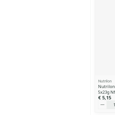
Nutrilon
Nutrilon
5x23g N
€ 5,15
Aantal