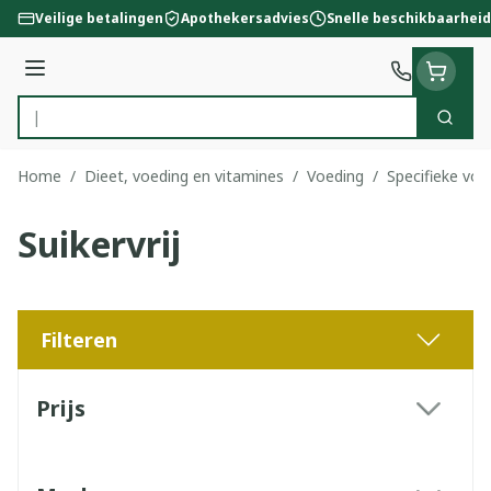
Ga naar de inhoud
Veilige betalingen
Apothekersadvies
Snelle beschikbaarheid
Menu
Zoek
Product, merk, categorie...
Home
/
Dieet, voeding en vitamines
/
Voeding
/
Specifieke voe
Suikervrij
Filteren
Doorgaan naar productlijst
Prijs
filter