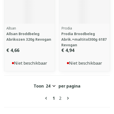
Allsan
Prodia
Allsan Broddbeleg
Prodia Broodbeleg
Abrikozen 320g Revogan
Abrik.+maltitol300g 6187
Revogan
€ 4,66
€ 4,94
Niet beschikbaar
Niet beschikbaar
Toon
per pagina
Pagina's
U lees momenteel pagina
Pagina
1
2