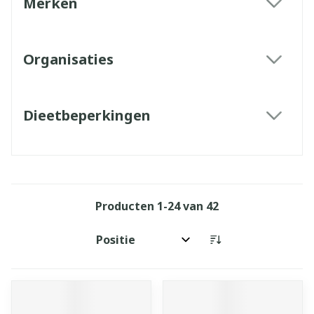
Merken
filter
Organisaties
filter
Dieetbeperkingen
filter
Producten
1
-
24
van
42
Sorteer op: