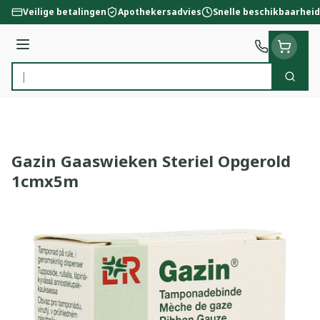
Ga naar de inhoud
Veilige betalingen
Apothekersadvies
Snelle beschikbaarheid
Menu
Zoek
Product, merk, categorie...
Gazin Gaaswieken Steriel Opgerold
1cmx5m