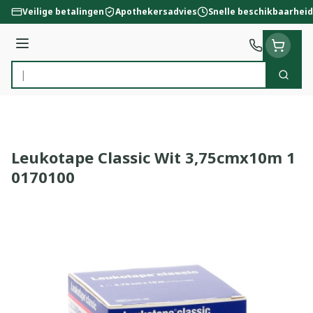
Ga naar de inhoud
Veilige betalingen
Apothekersadvies
Snelle beschikbaarheid
Menu
Zoek
Product, merk, categorie...
Leukotape Classic Wit 3,75cmx10m 1
0170100