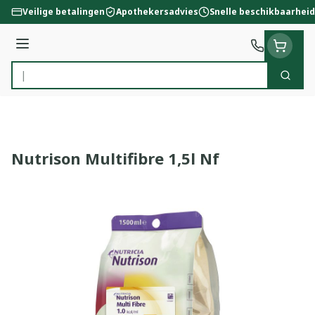
Ga naar de inhoud
Veilige betalingen
Apothekersadvies
Snelle beschikbaarheid
Menu
Zoek
Product, merk, categorie...
Nutrison Multifibre 1,5l Nf