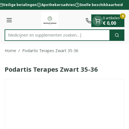
Dia 1 van 1
Ga naar de inhoud
Veilige betalingen
Apothekersadvies
Snelle beschikbaarheid
0
0 artikelen
Menu
€ 0,00
Medicijnen en supplementen zoeken...
Zoek
Product, merk, categorie...
Home
/
Podartis Terapes Zwart 35-36
Podartis Terapes Zwart 35-36