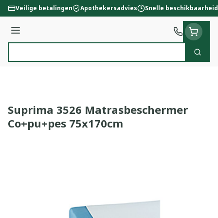
Ga naar de inhoud
Veilige betalingen
Apothekersadvies
Snelle beschikbaarheid
Menu
Zoek
Product, merk, categorie...
Suprima 3526 Matrasbeschermer
Co+pu+pes 75x170cm