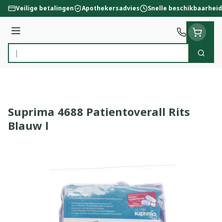
Ga naar de inhoud
Veilige betalingen
Apothekersadvies
Snelle beschikbaarheid
Menu
Zoek
Product, merk, categorie...
Suprima 4688 Patientoverall Rits
Blauw l