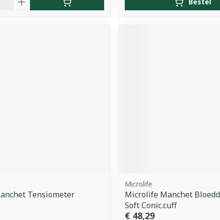
Bestel
Microlife
Manchet Tensiometer
Microlife Manchet Bloedd
Soft Conic.cuff
€ 48,29