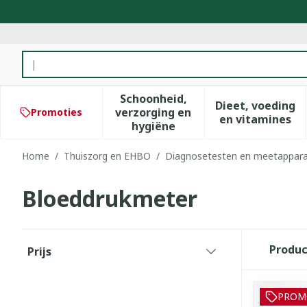
Ga naar de inhoud
Product, merk, categorie...
Schoonheid,
Dieet, voeding
verzorging en
Promoties
Toon submenu voor Schoonhe
Toon subm
en vitamines
hygiëne
Home
/
Thuiszorg en EHBO
/
Diagnosetesten en meetappara
Bloeddrukmeter
Doorgaan naar productlijst
Produ
Prijs
filter
PROM