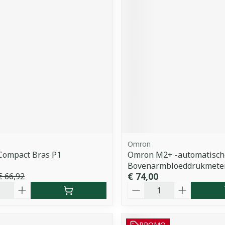
Omron
Compact Bras P1
Omron M2+ -automatisch
Bovenarmbloeddrukmeter
€ 74,00
€ 66,92
Aantal
PROMO