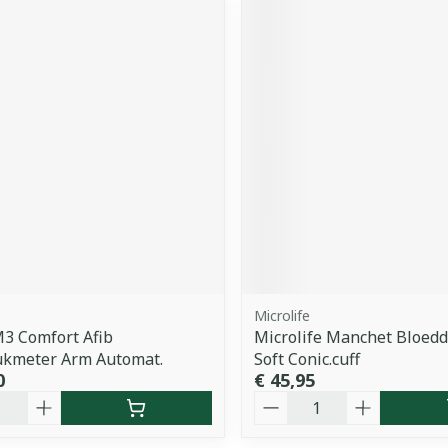
Microlife
3 Comfort Afib
Microlife Manchet Bloedd
ukmeter Arm Automat.
Soft Conic.cuff
0
€ 45,95
Aantal