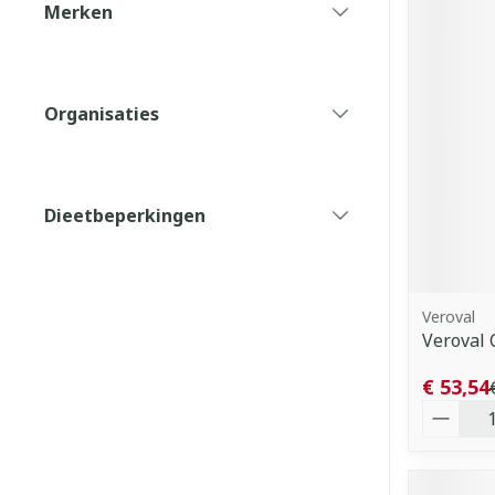
Merken
filter
Organisaties
filter
Dieetbeperkingen
filter
Veroval
Veroval 
€ 53,54
Aantal