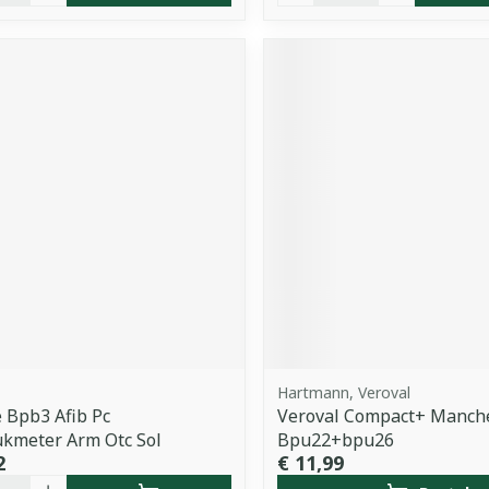
Hartmann, Veroval
e Bpb3 Afib Pc
Veroval Compact+ Manch
kmeter Arm Otc Sol
Bpu22+bpu26
2
€ 11,99