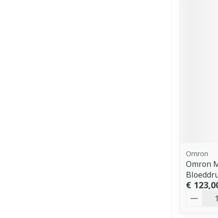
Omron
Omron M
Bloeddr
€ 123,0
Aantal