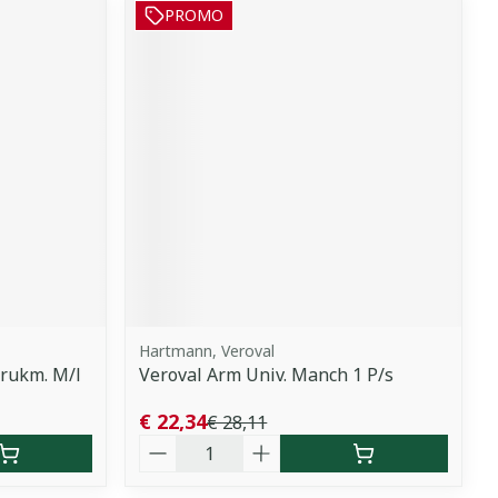
PROMO
Hartmann, Veroval
rukm. M/l
Veroval Arm Univ. Manch 1 P/s
€ 22,34
€ 28,11
Aantal