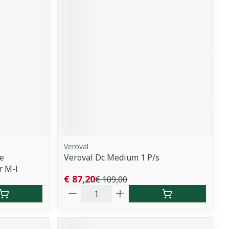
Veroval
e
Veroval Dc Medium 1 P/s
 M-l
€ 87,20
€ 109,00
Aantal