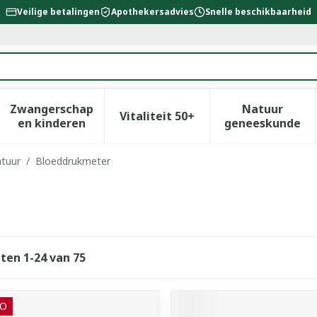
Veilige betalingen
Apothekersadvies
Snelle beschikbaarheid
Zwangerschap
Natuur
Vitaliteit 50+
id, verzorging en hygiëne categorie
enu voor Dieet, voeding en vitamines categorie
Toon submenu voor Zwangerschap en kinderen
Toon submenu voor Vitalitei
Toon sub
en kinderen
geneeskunde
tuur
/
Bloeddrukmeter
cten
1
-
24
van
75
O