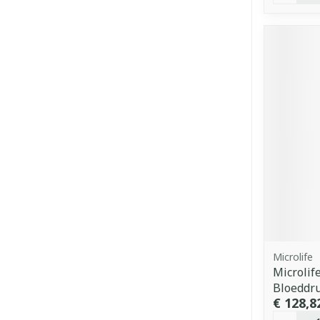
Microlife
Microlif
Bloeddru
€ 128,8
Aantal