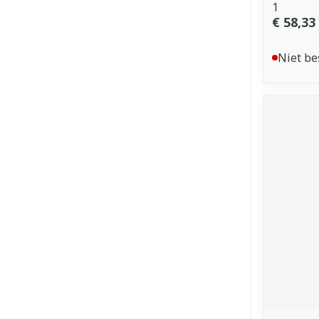
1
€ 58,33
Niet be