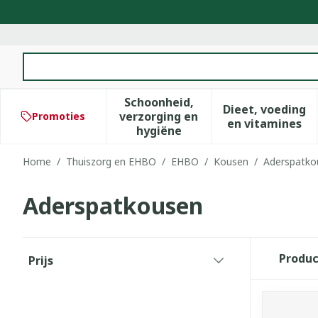
Ga naar de inhoud
Product, merk, categorie...
Schoonheid,
Dieet, voeding
verzorging en
Promoties
Toon submenu voor Schoonhe
Toon subm
en vitamines
hygiëne
Home
/
Thuiszorg en EHBO
/
EHBO
/
Kousen
/
Aderspatko
Aderspatkousen
Doorgaan naar productlijst
Produ
Prijs
filter