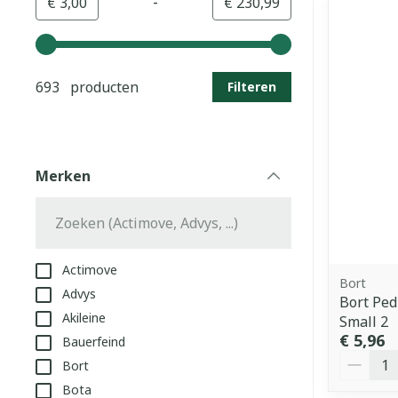
-
Minimumwaarde
Maximale waarde
€ 3,00
€ 230,99
Gebruik de pijltjestoetsen links en rechts om de min
693 producten
Filteren
Merken
filter
Actimove
Bort
Advys
Bort Ped
Akileine
Small 2
€ 5,96
Bauerfeind
Aantal
Bort
Bota