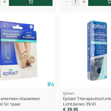
Epitact
 Hamerteen-klauwteen
Epitact Therapeutisch.in
l Sil 1paar
Licht.benen 39/41
€ 39,95