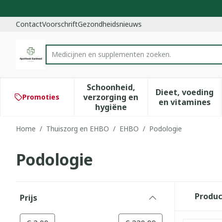
Ga naar de inhoud
Dia 1 van 1
Contact
Voorschrift
Gezondheidsnieuws
Product, merk, categorie...
Schoonheid,
Dieet, voeding
verzorging en
Promoties
Toon submenu voor Schoonhe
Toon subm
en vitamines
hygiëne
Home
/
Thuiszorg en EHBO
/
EHBO
/
Podologie
Podologie
Doorgaan naar productlijst
Produ
Prijs
filter