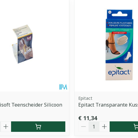
imale en maximale prijswaarden aan te passen.
Epitact
isoft Teenscheider Silicoon
Epitact Transparante Kus
€ 11,34
Aantal