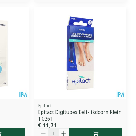
Epitact
Epitact Digitubes Eelt-likdoorn Klein
1 0261
€ 11,71
Aantal