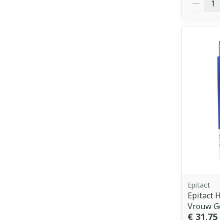
Epitact
Epitact
Vrouw Ge
€ 31,75