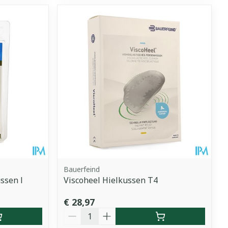
Bauerfeind
ssen l
Viscoheel Hielkussen T4
€ 28,97
Aantal