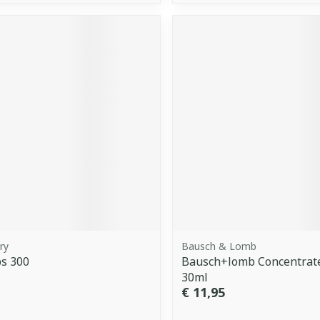
ry
Bausch & Lomb
ps 300
Bausch+lomb Concentrat
30ml
€ 11,95