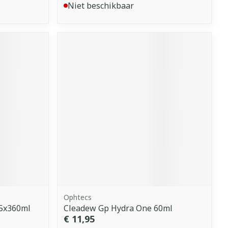
Niet beschikbaar
Ophtecs
 5x360ml
Cleadew Gp Hydra One 60ml
€ 11,95