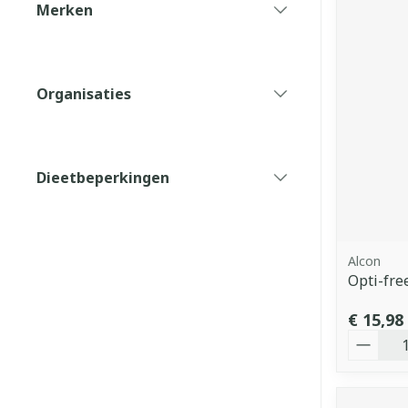
Merken
filter
Organisaties
filter
Dieetbeperkingen
filter
Alcon
Opti-fre
€ 15,98
Aantal