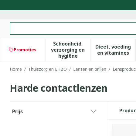
Ga naar de inhoud
Product, merk, categorie...
Schoonheid,
Dieet, voeding
verzorging en
Promoties
Toon submenu voor Schoonhe
Toon subm
en vitamines
hygiëne
Home
/
Thuiszorg en EHBO
/
Lenzen en brillen
/
Lensproduc
Harde contactlenzen
Doorgaan naar productlijst
Produ
Prijs
filter