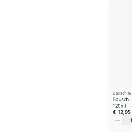
Bausch &
Bausch+l
120ml
€ 12,95
Aantal