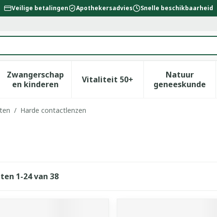
Veilige betalingen
Apothekersadvies
Snelle beschikbaarheid
Zwangerschap
Natuur
Vitaliteit 50+
id, verzorging en hygiëne categorie
enu voor Dieet, voeding en vitamines categorie
Toon submenu voor Zwangerschap en kinderen
Toon submenu voor Vitalitei
Toon sub
en kinderen
geneeskunde
ten
/
Harde contactlenzen
cten
1
-
24
van
38