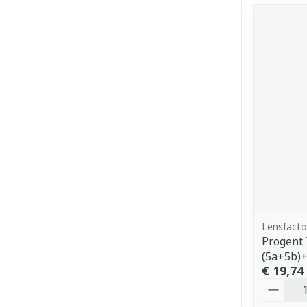
Lensfacto
Progent 
(5a+5b)+
€ 19,74
Aantal