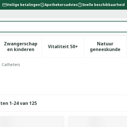
Veilige betalingen
Apothekersadvies
Snelle beschikbaarheid
Zwangerschap
Natuur
Vitaliteit 50+
id, verzorging en hygiëne categorie
enu voor Dieet, voeding en vitamines categorie
Toon submenu voor Zwangerschap en kinderen
Toon submenu voor Vitalitei
Toon sub
en kinderen
geneeskunde
Catheters
cten
1
-
24
van
125