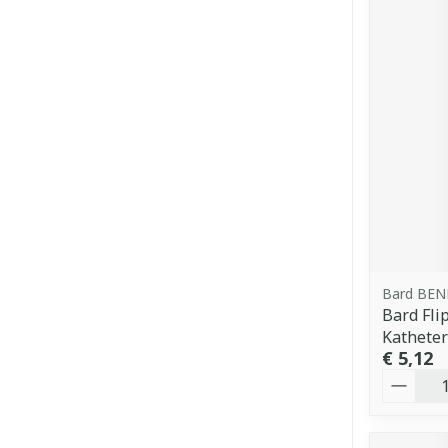
Bard BEN
Bard Fli
Kathete
€ 5,12
Aantal