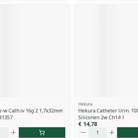
Hekura
e-w Cath.iv 16g 2 1,7x32mm
Hekura Catheter Urin. 1
381357
Siliconen 2w Ch14 1
€ 14,78
Aantal