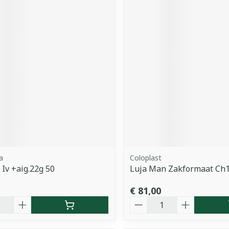
a
Coloplast
 Iv +aig.22g 50
Luja Man Zakformaat Ch1
€ 81,00
Aantal