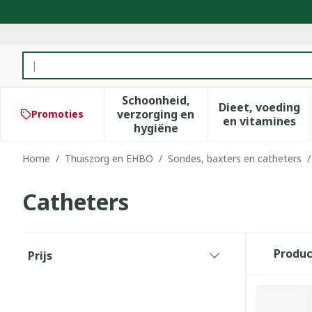
Ga naar de inhoud
Product, merk, categorie...
Schoonheid,
Dieet, voeding
verzorging en
Promoties
Toon submenu voor Schoonhe
Toon subm
en vitamines
hygiëne
Home
/
Thuiszorg en EHBO
/
Sondes, baxters en catheters
/
Catheters
Doorgaan naar productlijst
Produ
Prijs
filter