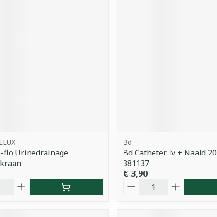
ELUX
Bd
p-flo Urinedrainage
Bd Catheter Iv + Naald 20
rkraan
381137
€ 3,90
Aantal