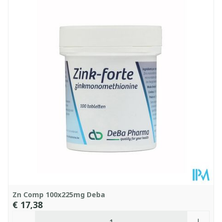
Lengte
54 mm
Diepte
75 mm
Hoeveelheid
100
Verpakking
Vegan, Vegetarisch,
Dieetbeperkingen
Zonder allergenen
Kamertemperatuur (15°C
Behoud
- 25°C)
Zn Comp 100x225mg Deba
€ 17,38
Aantal