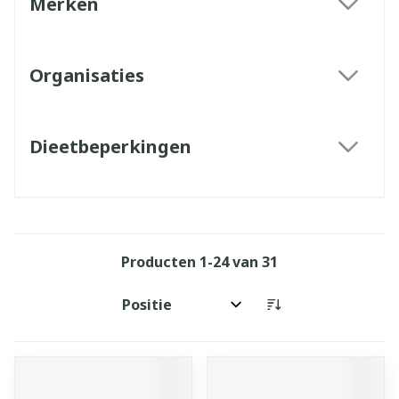
Merken
filter
Organisaties
filter
Dieetbeperkingen
filter
Producten
1
-
24
van
31
Sorteer op: