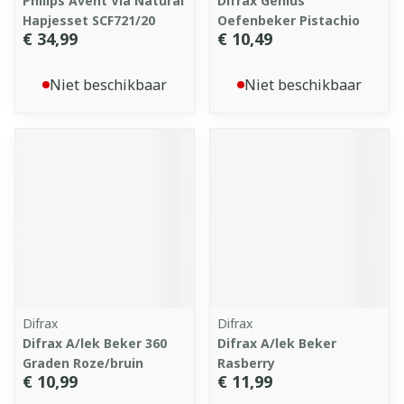
Philips Avent Via Natural
Difrax Genius
Hapjesset SCF721/20
Oefenbeker Pistachio
€ 34,99
€ 10,49
Niet beschikbaar
Niet beschikbaar
Difrax
Difrax
Difrax A/lek Beker 360
Difrax A/lek Beker
Graden Roze/bruin
Rasberry
€ 10,99
€ 11,99