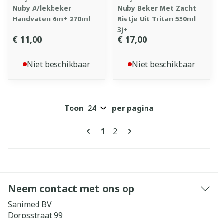
Nuby A/lekbeker
Nuby Beker Met Zacht
Handvaten 6m+ 270ml
Rietje Uit Tritan 530ml
3j+
€ 11,00
€ 17,00
Niet beschikbaar
Niet beschikbaar
Toon
per pagina
Pagina's
U lees momenteel pagina
Pagina
1
2
Neem contact met ons op
Sanimed BV
Dorpsstraat 99