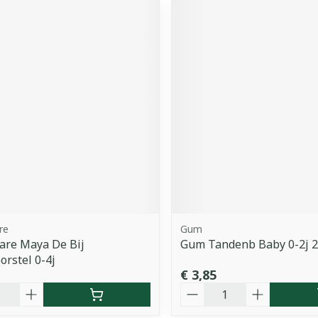
re
Gum
are Maya De Bij
Gum Tandenb Baby 0-2j 
rstel 0-4j
€ 3,85
Aantal