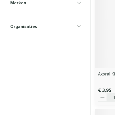
Merken
filter
Organisaties
filter
Axoral K
€ 3,95
Aantal