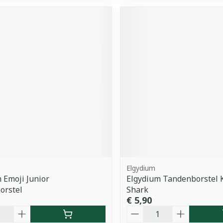
Elgydium
 Emoji Junior
Elgydium Tandenborstel K
orstel
Shark
€ 5,90
Aantal