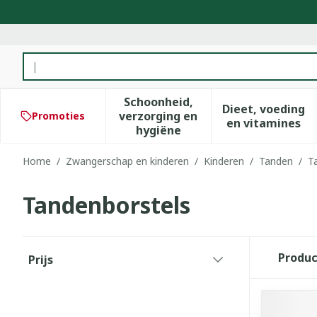
Ga naar de inhoud
Product, merk, categorie...
Schoonheid,
Dieet, voeding
verzorging en
Promoties
Toon submenu voor Schoonhe
Toon subm
en vitamines
hygiëne
Home
/
Zwangerschap en kinderen
/
Kinderen
/
Tanden
/
T
Tandenborstels
Doorgaan naar productlijst
Produ
Prijs
filter