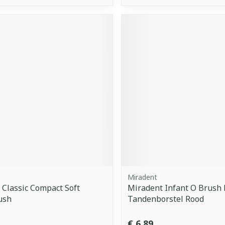
Miradent
Classic Compact Soft
Miradent Infant O Brush
ush
Tandenborstel Rood
€ 6,89