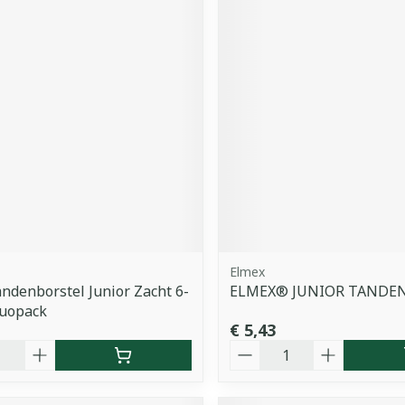
Elmex
ndenborstel Junior Zacht 6-
ELMEX® JUNIOR TANDE
Duopack
€ 5,43
Aantal