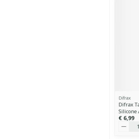
Difrax
Difrax T
Silicone
€ 6,99
Aantal