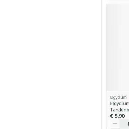
Elgydium
Elgydium
Tandenb
€ 5,90
Aantal