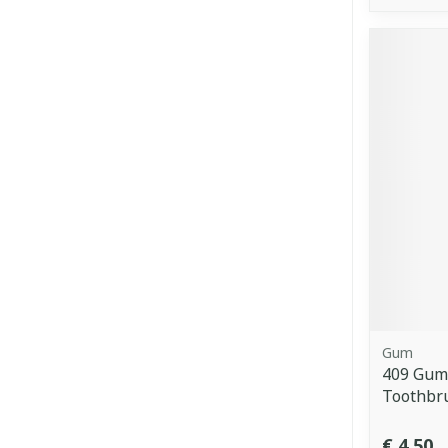
Gum
409 Gum 
Toothbr
€ 4,50