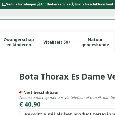
Veilige betalingen
Apothekersadvies
Snelle beschikbaarheid
Zwangerschap
Natuur
Vitaliteit 50+
id, verzorging en hygiëne categorie
enu voor Dieet, voeding en vitamines categorie
Toon submenu voor Zwangerschap en kinderen
Toon submenu voor Vitalitei
Toon sub
en kinderen
geneeskunde
ro H 16cm S
Bota Thorax Es Dame Ve
Niet beschikbaar
Neem contact op met ons via telefoon of e-mail, dan b
€ 40,90
Verwittig mij als het product terug in 