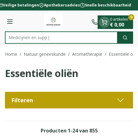
Dia 1 van 1
Ga naar de inhoud
Veilige betalingen
Apothekersadvies
Snelle beschikbaarheid
0
0 artikelen
Menu
€ 0,00
Zoek
Product, merk, categorie...
Home
/
Natuur geneeskunde
/
Aromatherapie
/
Essentiële olië
Essentiële oliën
Filteren
Producten
1
-
24
van
855