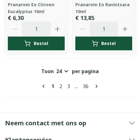
Pranarom Eo Citroen
Pranarom Eo Ravintsara
Eucalyptus 10ml
10ml
€ 6,30
€ 13,85
Aantal
Aantal
Bestel
Bestel
Toon
per pagina
Pagina's
U lees momenteel pagina
Pagina
Pagina
Pagina
1
2
3
...
36
Neem contact met ons op
Klantenservice