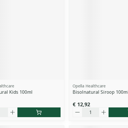
althcare
Opella Healthcare
ural Kids 100ml
Bisolnatural Siroop 100m
€ 12,92
Aantal