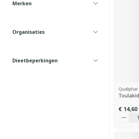
Merken
filter
Organisaties
filter
Dieetbeperkingen
filter
Qualiphar
Toulakid
€ 14,60
Aantal