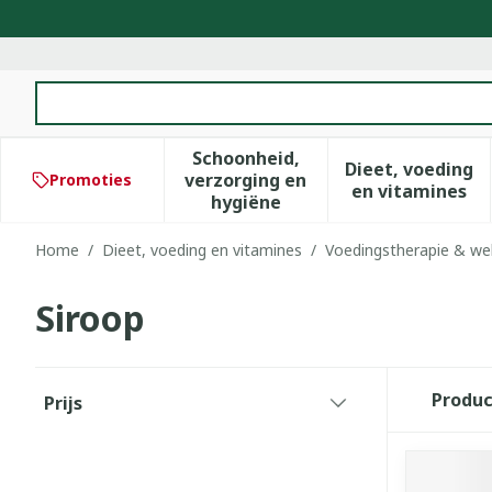
Ga naar de inhoud
Product, merk, categorie...
Schoonheid,
Dieet, voeding
verzorging en
Promoties
Toon submenu voor Schoonhe
Toon subm
en vitamines
hygiëne
Home
/
Dieet, voeding en vitamines
/
Voedingstherapie & wel
Siroop
Doorgaan naar productlijst
Produ
Prijs
filter