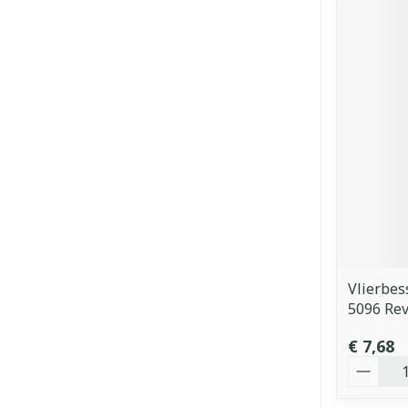
Vlierbe
5096 Re
€ 7,68
Aantal