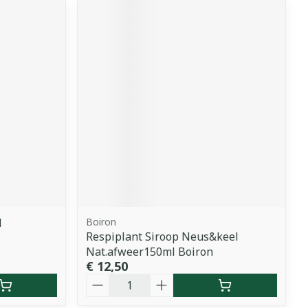
l
Boiron
Respiplant Siroop Neus&keel
Nat.afweer150ml Boiron
€ 12,50
Aantal