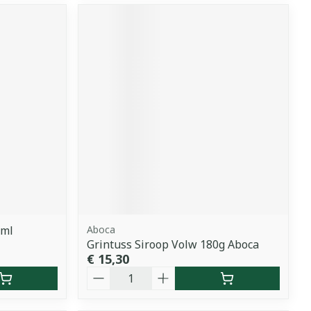
0ml
Aboca
Grintuss Siroop Volw 180g Aboca
€ 15,30
Aantal