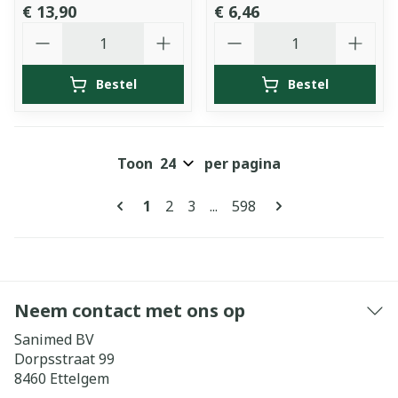
€ 13,90
€ 6,46
Aantal
Aantal
Bestel
Bestel
Toon
per pagina
Pagina's
U lees momenteel pagina
Pagina
Pagina
Pagina
1
2
3
...
598
Neem contact met ons op
Sanimed BV
Dorpsstraat 99
8460
Ettelgem