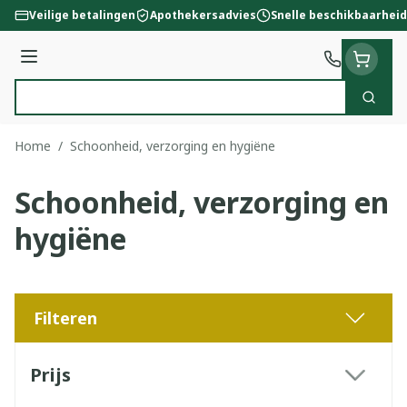
Ga naar de inhoud
Veilige betalingen
Apothekersadvies
Snelle beschikbaarheid
Menu
Zoek
Product, merk, categorie...
Home
/
Schoonheid, verzorging en hygiëne
Schoonheid, verzorging en
hygiëne
Filteren
Doorgaan naar productlijst
Prijs
filter