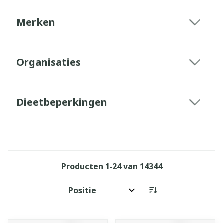
Merken
filter
Organisaties
filter
Dieetbeperkingen
filter
Producten
1
-
24
van
14344
Sorteer op: