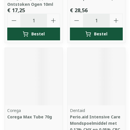
Ontstoken Ogen 10ml
€ 17,25
€ 28,56
Aantal
Aantal
Bestel
Bestel
Corega
Dentaid
Corega Max Tube 70g
Perio.aid Intensive Care
Mondspoelmiddel met
0,12% CHX en 0,05% CPC