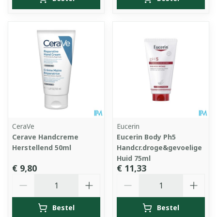
CeraVe
Eucerin
Cerave Handcreme
Eucerin Body Ph5
Herstellend 50ml
Handcr.droge&gevoelige
Huid 75ml
€ 9,80
€ 11,33
Aantal
Aantal
Bestel
Bestel