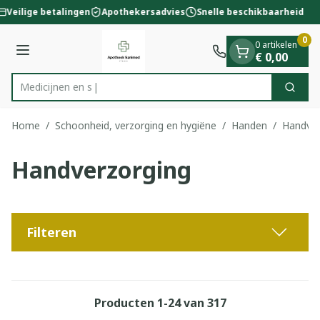
Dia 1 van 1
Ga naar de inhoud
Veilige betalingen
Apothekersadvies
Snelle beschikbaarheid
0
0 artikelen
Menu
€ 0,00
Zoek
Product, merk, categorie...
Home
/
Schoonheid, verzorging en hygiëne
/
Handen
/
Handver
Handverzorging
Filteren
Producten
1
-
24
van
317