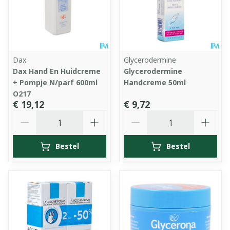
Dax
Glycerodermine
Dax Hand En Huidcreme
Glycerodermine
+ Pompje N/parf 600ml
Handcreme 50ml
O217
€ 19,12
€ 9,72
Aantal
Aantal
Bestel
Bestel