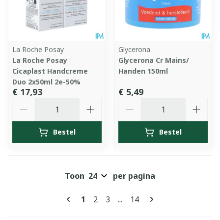
La Roche Posay
Glycerona
La Roche Posay
Glycerona Cr Mains/
Cicaplast Handcreme
Handen 150ml
Duo 2x50ml 2e-50%
€ 17,93
€ 5,49
Aantal
Aantal
Bestel
Bestel
Toon
per pagina
Pagina's
U lees momenteel pagina
Pagina
Pagina
Pagina
1
2
3
...
14