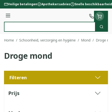
Ga naar de inhoud
Veilige betalingen
Apothekersadvies
Snelle beschikbaarheid
Menu
Zoek
Product, merk, categorie...
Home
/
Schoonheid, verzorging en hygiëne
/
Mond
/
Droge m
Droge mond
Filteren
Doorgaan naar productlijst
Prijs
filter