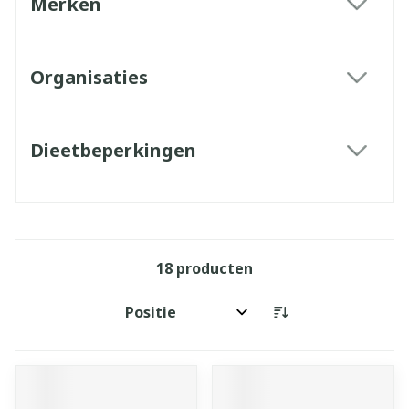
Merken
filter
Organisaties
filter
Dieetbeperkingen
filter
18
producten
Sorteer op: